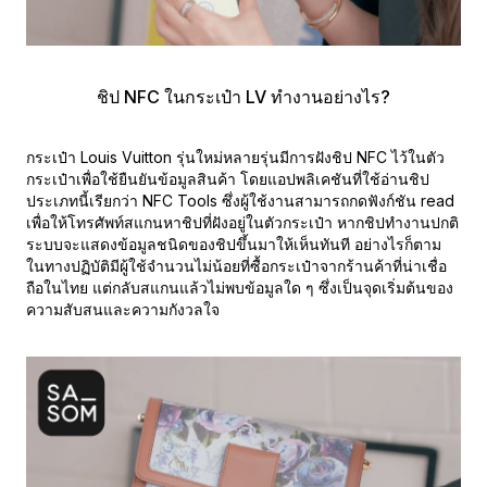
ชิป NFC ในกระเป๋า LV ทำงานอย่างไร?
กระเป๋า Louis Vuitton รุ่นใหม่หลายรุ่นมีการฝังชิป NFC ไว้ในตัว
กระเป๋าเพื่อใช้ยืนยันข้อมูลสินค้า โดยแอปพลิเคชันที่ใช้อ่านชิป
ประเภทนี้เรียกว่า NFC Tools ซึ่งผู้ใช้งานสามารถกดฟังก์ชัน read
เพื่อให้โทรศัพท์สแกนหาชิปที่ฝังอยู่ในตัวกระเป๋า หากชิปทำงานปกติ
ระบบจะแสดงข้อมูลชนิดของชิปขึ้นมาให้เห็นทันที อย่างไรก็ตาม
ในทางปฏิบัติมีผู้ใช้จำนวนไม่น้อยที่ซื้อกระเป๋าจากร้านค้าที่น่าเชื่อ
ถือในไทย แต่กลับสแกนแล้วไม่พบข้อมูลใด ๆ ซึ่งเป็นจุดเริ่มต้นของ
ความสับสนและความกังวลใจ