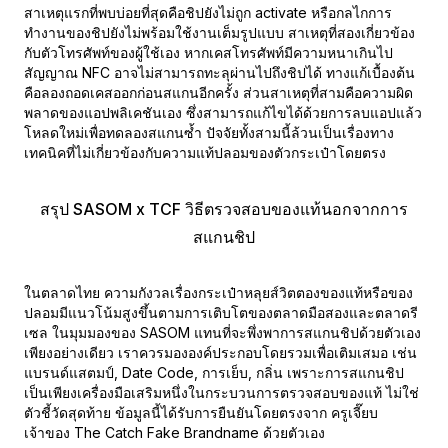
สาเหตุแรกที่พบบ่อยที่สุดคือชิปยังไม่ถูก activate หรือกลไกการ
ทำงานของชิปยังไม่พร้อมใช้งานเต็มรูปแบบ สาเหตุที่สองเกี่ยวข้อง
กับตัวโทรศัพท์ของผู้ใช้เอง หากเคสโทรศัพท์มีความหนาเกินไป
สัญญาณ NFC อาจไม่สามารถทะลุผ่านไปถึงชิปได้ ทางแก้เบื้องต้น
คือลองถอดเคสออกก่อนสแกนอีกครั้ง ส่วนสาเหตุที่สามคือความผิด
พลาดของแอปพลิเคชันเอง ซึ่งสามารถแก้ไขได้ด้วยการลบแอปแล้ว
โหลดใหม่เพื่อทดลองสแกนซ้ำ ปัจจัยทั้งสามนี้ล้วนเป็นเรื่องทาง
เทคนิคที่ไม่เกี่ยวข้องกับความแท้ปลอมของตัวกระเป๋าโดยตรง
สรุป SASOM x TCF วิธีตรวจสอบของแท้นอกจากการ
สแกนชิป
ในตลาดไทย ความกังวลเรื่องกระเป๋าหลุยส์วิตตองของแท้หรือของ
ปลอมมีแนวโน้มสูงขึ้นตามการเติบโตของตลาดมือสองและตลาดรี
เซล ในมุมมองของ SASOM แทนที่จะพึ่งพาการสแกนชิปด้วยตัวเอง
เพียงอย่างเดียว เราควรมององค์ประกอบโดยรวมเพื่อเติมเสมอ เช่น
แบรนด์แสตมป์, Date Code, การเย็บ, กลิ่น เพราะการสแกนชิป
เป็นเพียงเครื่องมือเสริมหนึ่งในกระบวนการตรวจสอบของแท้ ไม่ใช่
ตัวชี้วัดสุดท้าย ข้อมูลนี้ได้รับการยืนยันโดยตรงจาก ครูเจี๊ยบ
เจ้าของ The Catch Fake Brandname ด้วยตัวเอง