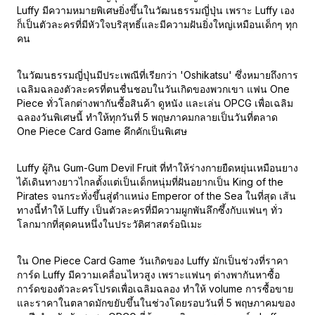
Luffy มีความหมายพิเศษยิ่งขึ้นในวัฒนธรรมญี่ปุ่น เพราะ Luffy เอง
ก็เป็นตัวละครที่มีหัวใจบริสุทธิ์และมีความฝันยิ่งใหญ่เหมือนเด็กๆ ทุก
คน
ในวัฒนธรรมญี่ปุ่นมีประเพณีที่เรียกว่า 'Oshikatsu' ซึ่งหมายถึงการ
เฉลิมฉลองตัวละครที่ตนชื่นชอบในวันเกิดของพวกเขา แฟน One
Piece ทั่วโลกต่างพากันซื้อสินค้า ดูหนัง และเล่น OPCG เพื่อเฉลิม
ฉลองวันพิเศษนี้ ทำให้ทุกวันที่ 5 พฤษภาคมกลายเป็นวันที่ตลาด
One Piece Card Game คึกคักเป็นพิเศษ
Luffy ผู้กิน Gum-Gum Devil Fruit ที่ทำให้ร่างกายยืดหยุ่นเหมือนยาง
ได้เดินทางยาวไกลตั้งแต่เป็นเด็กหนุ่มที่ฝันอยากเป็น King of the
Pirates จนกระทั่งขึ้นสู่ตำแหน่ง Emperor of the Sea ในที่สุด เส้น
ทางนี้ทำให้ Luffy เป็นตัวละครที่มีความผูกพันลึกซึ้งกับแฟนๆ ทั่ว
โลกมากที่สุดคนหนึ่งในประวัติศาสตร์อนิเมะ
ใน One Piece Card Game วันเกิดของ Luffy มักเป็นช่วงที่ราคา
การ์ด Luffy มีความเคลื่อนไหวสูง เพราะแฟนๆ ต่างพากันหาซื้อ
การ์ดของตัวละครโปรดเพื่อเฉลิมฉลอง ทำให้ volume การซื้อขาย
และราคาในตลาดมักขยับขึ้นในช่วงโดยรอบวันที่ 5 พฤษภาคมของ