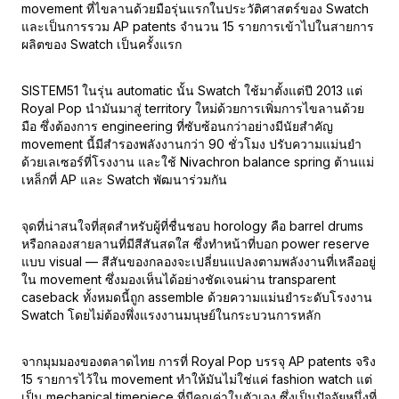
movement ที่ไขลานด้วยมือรุ่นแรกในประวัติศาสตร์ของ Swatch
และเป็นการรวม AP patents จำนวน 15 รายการเข้าไปในสายการ
ผลิตของ Swatch เป็นครั้งแรก
SISTEM51 ในรุ่น automatic นั้น Swatch ใช้มาตั้งแต่ปี 2013 แต่
Royal Pop นำมันมาสู่ territory ใหม่ด้วยการเพิ่มการไขลานด้วย
มือ ซึ่งต้องการ engineering ที่ซับซ้อนกว่าอย่างมีนัยสำคัญ
movement นี้มีสำรองพลังงานกว่า 90 ชั่วโมง ปรับความแม่นยำ
ด้วยเลเซอร์ที่โรงงาน และใช้ Nivachron balance spring ต้านแม่
เหล็กที่ AP และ Swatch พัฒนาร่วมกัน
จุดที่น่าสนใจที่สุดสำหรับผู้ที่ชื่นชอบ horology คือ barrel drums
หรือกลองสายลานที่มีสีสันสดใส ซึ่งทำหน้าที่บอก power reserve
แบบ visual — สีสันของกลองจะเปลี่ยนแปลงตามพลังงานที่เหลืออยู่
ใน movement ซึ่งมองเห็นได้อย่างชัดเจนผ่าน transparent
caseback ทั้งหมดนี้ถูก assemble ด้วยความแม่นยำระดับโรงงาน
Swatch โดยไม่ต้องพึ่งแรงงานมนุษย์ในกระบวนการหลัก
จากมุมมองของตลาดไทย การที่ Royal Pop บรรจุ AP patents จริง
15 รายการไว้ใน movement ทำให้มันไม่ใช่แค่ fashion watch แต่
เป็น mechanical timepiece ที่มีคุณค่าในตัวเอง ซึ่งเป็นปัจจัยหนึ่งที่