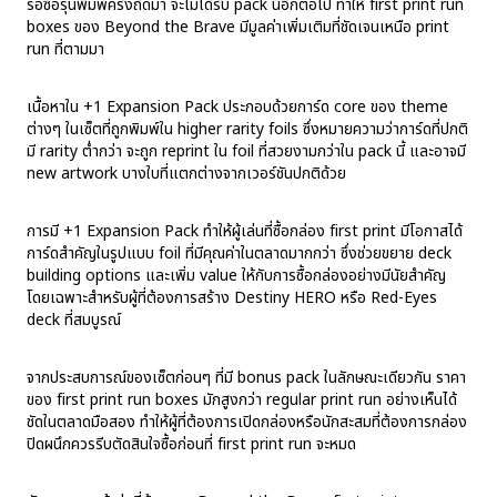
รอซื้อรุ่นพิมพ์ครั้งถัดมา จะไม่ได้รับ pack นี้อีกต่อไป ทำให้ first print run
boxes ของ Beyond the Brave มีมูลค่าเพิ่มเติมที่ชัดเจนเหนือ print
run ที่ตามมา
เนื้อหาใน +1 Expansion Pack ประกอบด้วยการ์ด core ของ theme
ต่างๆ ในเซ็ตที่ถูกพิมพ์ใน higher rarity foils ซึ่งหมายความว่าการ์ดที่ปกติ
มี rarity ต่ำกว่า จะถูก reprint ใน foil ที่สวยงามกว่าใน pack นี้ และอาจมี
new artwork บางใบที่แตกต่างจากเวอร์ชันปกติด้วย
การมี +1 Expansion Pack ทำให้ผู้เล่นที่ซื้อกล่อง first print มีโอกาสได้
การ์ดสำคัญในรูปแบบ foil ที่มีคุณค่าในตลาดมากกว่า ซึ่งช่วยขยาย deck
building options และเพิ่ม value ให้กับการซื้อกล่องอย่างมีนัยสำคัญ
โดยเฉพาะสำหรับผู้ที่ต้องการสร้าง Destiny HERO หรือ Red-Eyes
deck ที่สมบูรณ์
จากประสบการณ์ของเซ็ตก่อนๆ ที่มี bonus pack ในลักษณะเดียวกัน ราคา
ของ first print run boxes มักสูงกว่า regular print run อย่างเห็นได้
ชัดในตลาดมือสอง ทำให้ผู้ที่ต้องการเปิดกล่องหรือนักสะสมที่ต้องการกล่อง
ปิดผนึกควรรีบตัดสินใจซื้อก่อนที่ first print run จะหมด