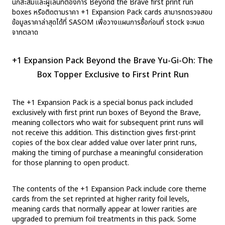
นักสะสมและผู้เล่นที่ต้องการ Beyond the Brave first print run
boxes หรือติดตามราคา +1 Expansion Pack cards สามารถตรวจสอบ
ข้อมูลราคาล่าสุดได้ที่ SASOM เพื่อวางแผนการซื้อก่อนที่ stock จะหมด
จากตลาด
+1 Expansion Pack Beyond the Brave Yu-Gi-Oh: The
Box Topper Exclusive to First Print Run
The +1 Expansion Pack is a special bonus pack included
exclusively with first print run boxes of Beyond the Brave,
meaning collectors who wait for subsequent print runs will
not receive this addition. This distinction gives first-print
copies of the box clear added value over later print runs,
making the timing of purchase a meaningful consideration
for those planning to open product.
The contents of the +1 Expansion Pack include core theme
cards from the set reprinted at higher rarity foil levels,
meaning cards that normally appear at lower rarities are
upgraded to premium foil treatments in this pack. Some