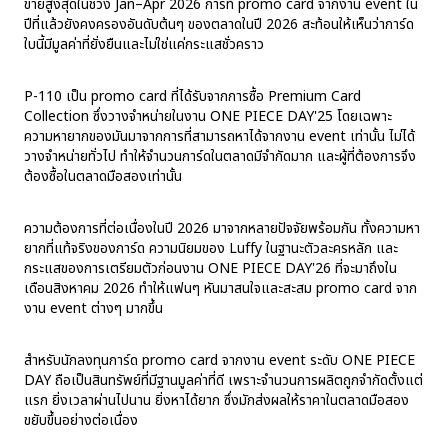
ขายสูงสุดในช่วง Jan–Apr 2026 การที่ promo card จากงาน event ใน
ปีที่แล้วยังคงครองอันดับต้นๆ ของตลาดในปี 2026 สะท้อนให้เห็นว่าการ์ด
ใบนี้มีมูลค่าที่ยั่งยืนและไม่ใช่แค่กระแสชั่วคราว
P-110 เป็น promo card ที่ได้รับจากการซื้อ Premium Card
Collection ซึ่งวางจำหน่ายในงาน ONE PIECE DAY'25 โดยเฉพาะ
ความหายากของมันมาจากการที่สามารถหาได้จากงาน event เท่านั้น ไม่ได้
วางจำหน่ายทั่วไป ทำให้จำนวนการ์ดในตลาดมีจำกัดมาก และผู้ที่ต้องการจึง
ต้องซื้อในตลาดมือสองเท่านั้น
ความต้องการที่ต่อเนื่องในปี 2026 มาจากหลายปัจจัยพร้อมกัน ทั้งความหา
ยากที่แท้จริงของการ์ด ความนิยมของ Luffy ในฐานะตัวละครหลัก และ
กระแสของการเตรียมตัวก่อนงาน ONE PIECE DAY'26 ที่จะมาถึงใน
เดือนสิงหาคม 2026 ทำให้แฟนๆ หันมาสนใจและสะสม promo card จาก
งาน event ต่างๆ มากขึ้น
สำหรับนักลงทุนการ์ด promo card จากงาน event ระดับ ONE PIECE
DAY ถือเป็นสินทรัพย์ที่มีฐานมูลค่าที่ดี เพราะจำนวนการผลิตถูกจำกัดตั้งแต่
แรก ยิ่งเวลาผ่านไปนาน ยิ่งหาได้ยาก ซึ่งมักส่งผลให้ราคาในตลาดมือสอง
ขยับขึ้นอย่างต่อเนื่อง