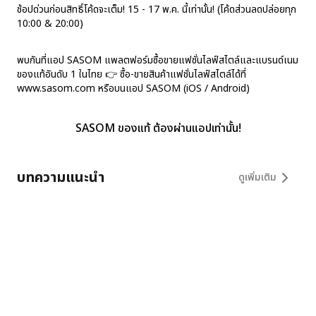
ช้อปด่วนก่อนสิทธิ์โค้ดจะเต็ม! 15 - 17 พ.ค. นี้เท่านั้น! (โค้ดส่วนลดปล่อยทุก
10:00 & 20:00)
พบกันที่แอป SASOM แพลตฟอร์มซื้อขายแฟชั่นไลฟ์สไตล์และแบรนด์เนม
ของแท้อันดับ 1 ในไทย 👉 ซื้อ-ขายสินค้าแฟชั่นไลฟ์สไตล์ได้ที่
www.sasom.com หรือบนแอป SASOM (iOS / Android)
SASOM ของแท้ ต้องผ่านแอปเท่านั้น!
บทความแนะนำ
ดูเพิ่มเติม