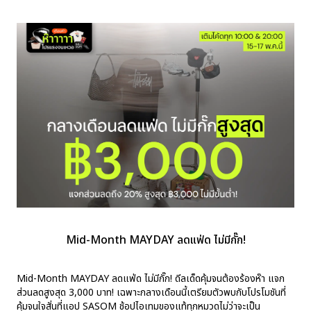
Mid-Month MAYDAY ลดแฟ่ด ไม่มีกั๊ก!
Mid-Month MAYDAY ลดแฟ่ด ไม่มีกั๊ก! ดีลเด็ดคุ้มจนต้องร้องห๊า แจก
ส่วนลดสูงสุด 3,000 บาท! เฉพาะกลางเดือนนี้เตรียมตัวพบกับโปรโมชันที่
คุ้มจนใจสั่นที่แอป SASOM ช้อปไอเทมของแท้ทุกหมวดไม่ว่าจะเป็น