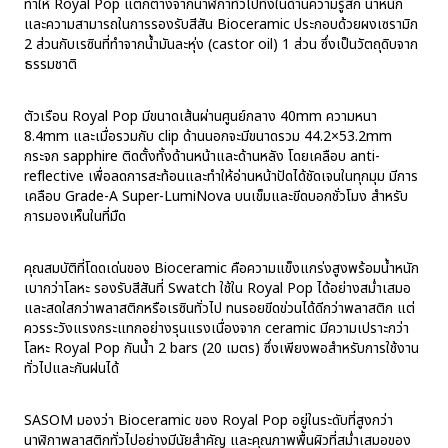
ทำให้ Royal Pop แตกต่างจากนาฬิกาทั่วไปทั้งในด้านความรู้สึก น้ำหนัก
และความสามารถในการรองรับสีสัน Bioceramic ประกอบด้วยผงเซรามิก
2 ส่วนกับเรซินที่ทำจากน้ำมันละหุ่ง (castor oil) 1 ส่วน ซึ่งเป็นวัตถุดิบจาก
ธรรมชาติ
ตัวเรือน Royal Pop มีขนาดเส้นผ่านศูนย์กลาง 40mm ความหนา
8.4mm และเมื่อรวมกับ clip ด้านนอกจะมีขนาดรวม 44.2×53.2mm
กระจก sapphire ติดตั้งทั้งด้านหน้าและด้านหลัง โดยเคลือบ anti-
reflective เพื่อลดการสะท้อนและทำให้อ่านหน้าปัดได้ชัดเจนในทุกมุม มีการ
เคลือบ Grade-A Super-LumiNova บนเข็มและขีดบอกชั่วโมง สำหรับ
การมองเห็นในที่มืด
คุณสมบัติที่โดดเด่นของ Bioceramic คือความแข็งแกร่งสูงพร้อมน้ำหนัก
เบากว่าโลหะ รองรับสีสันที่ Swatch ใช้ใน Royal Pop ได้อย่างสม่ำเสมอ
และสดใสกว่าพลาสติกหรือเรซินทั่วไป ทนรอยขีดข่วนได้ดีกว่าพลาสติก แต่
ควรระวังแรงกระแทกอย่างรุนแรงเนื่องจาก ceramic มีความเปราะกว่า
โลหะ Royal Pop กันน้ำ 2 bars (20 เมตร) ซึ่งเพียงพอสำหรับการใช้งาน
ทั่วไปและกันฝนได้
SASOM มองว่า Bioceramic ของ Royal Pop อยู่ในระดับที่สูงกว่า
นาฬิกาพลาสติกทั่วไปอย่างมีนัยสำคัญ และคุณภาพพื้นผิวที่สม่ำเสมอของ