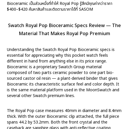
Bioceramic เป็นส่วนหนึ่งที่ทำให้ Royal Pop รู้สึกมีคุณค่ากว่าราคา
$400–$420 ค้นหาสินค้าและติดตามราคาได้ที่ SASOM
Swatch Royal Pop Bioceramic Specs Review — The
Material That Makes Royal Pop Premium
Understanding the Swatch Royal Pop Bioceramic specs is
essential for appreciating why this pocket watch feels
different in hand from anything else in its price range.
Bioceramic is a proprietary Swatch Group material
composed of two parts ceramic powder to one part bio-
sourced castor oil resin — a plant-derived binder that gives
Bioceramic its characteristic surface feel and color depth. It
is the same material platform used in the MoonSwatch and
several other Swatch premium lines.
The Royal Pop case measures 40mm in diameter and 8.4mm
thick. With the outer Bioceramic clip attached, the full piece
spans 44.2 by 53.2mm. Both the front crystal and the
caseback are sapphire glass with anti-reflective coating