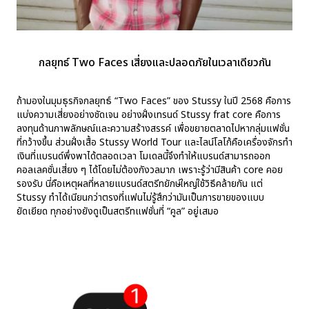
กลยุทธ์ Two Faces เสี่ยงและปลอดภัยในเวลาเดียวกัน
ถ้ามองในมุมธุรกิจกลยุทธ์ “Two Faces” ของ Stussy ในปี 2568 คือการ
แบ่งความเสี่ยงอย่างชัดเจน อย่างฝั่งเทรนด์ Stussy frat core คือการ
ลงทุนด้านภาพลักษณ์และความสร้างสรรค์ เพื่อขยายตลาดไปหากลุ่มแฟชั่น
ที่กว้างขึ้น ส่วนฝั่งเสื้อ Stussy World Tour และไลน์โลโก้คือเครื่องจักรทำ
เงินที่แบรนด์พึ่งพาได้ตลอดเวลา โมเดลนี้จึงทำให้แบรนด์สามารถออก
คอลเลคชั่นเสี่ยง ๆ ได้โดยไม่ต้องกังวลมาก เพราะรู้ว่ามีสินค้า core คอย
รองรับ นี่คือเหตุผลที่หลายแบรนด์สตรีทยักษ์ใหญ่ใช้วิธีคล้ายกัน แต่
Stussy ทำได้เนียนกว่าตรงที่แฟนไม่รู้สึกว่ามันเป็นการขายของแบบ
ยัดเยียด ทุกอย่างยังดูเป็นสตรีทแฟชั่นที่ “คูล” อยู่เสมอ