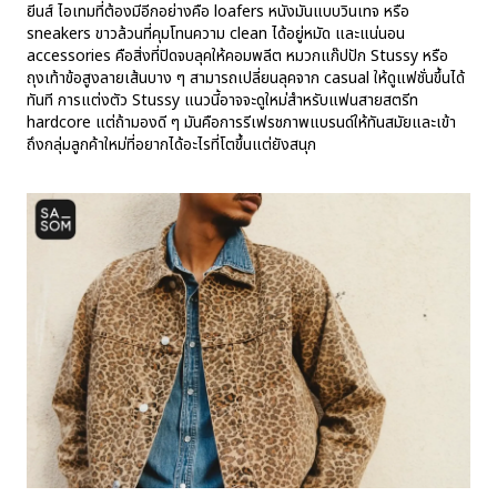
ยีนส์ ไอเทมที่ต้องมีอีกอย่างคือ loafers หนังมันแบบวินเทจ หรือ
sneakers ขาวล้วนที่คุมโทนความ clean ได้อยู่หมัด และแน่นอน
accessories คือสิ่งที่ปิดจบลุคให้คอมพลีต หมวกแก๊ปปัก Stussy หรือ
ถุงเท้าข้อสูงลายเส้นบาง ๆ สามารถเปลี่ยนลุคจาก casual ให้ดูแฟชั่นขึ้นได้
ทันที การแต่งตัว Stussy แนวนี้อาจจะดูใหม่สำหรับแฟนสายสตรีท
hardcore แต่ถ้ามองดี ๆ มันคือการรีเฟรชภาพแบรนด์ให้ทันสมัยและเข้า
ถึงกลุ่มลูกค้าใหม่ที่อยากได้อะไรที่โตขึ้นแต่ยังสนุก