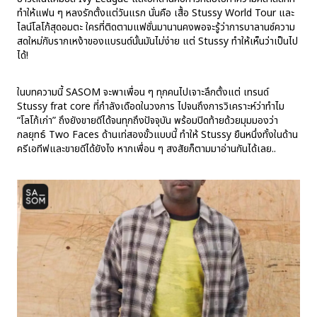
ทำให้แฟน ๆ หลงรักตั้งแต่วันแรก นั่นคือ เสื้อ Stussy World Tour และ
ไลน์โลโก้สุดอมตะ ใครที่ติดตามแฟชั่นมานานคงพอจะรู้ว่าการบาลานซ์ความ
สดใหม่กับรากเหง้าของแบรนด์นั้นมันไม่ง่าย แต่ Stussy ทำให้เห็นว่าเป็นไป
ได้!
ในบทความนี้ SASOM จะพาเพื่อน ๆ ทุกคนไปเจาะลึกตั้งแต่ เทรนด์
Stussy frat core ที่กำลังเดือดในวงการ ไปจนถึงการวิเคราะห์ว่าทำไม
“โลโก้เก่า” ถึงยังขายดีได้จนทุกถึงปัจจุบัน พร้อมปิดท้ายด้วยมุมมองว่า
กลยุทธ์ Two Faces ด้านเท่สองขั้วแบบนี้ ทำให้ Stussy ยืนหนึ่งทั้งในด้าน
ครีเอทีฟและขายดีได้ยังไง หากเพื่อน ๆ สงสัยก็ตามมาอ่านกันได้เลย..