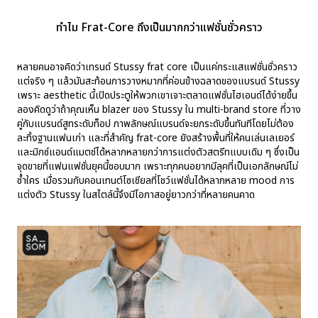
ทำไม Frat-Core ถึงเป็นมากกว่าแฟชั่นชั่วคราว
หลายคนอาจคิดว่าเทรนด์ Stussy frat core เป็นแค่กระแสแฟชั่นชั่วคราว
แต่จริง ๆ แล้วมันสะท้อนการวางหมากที่ค่อนข้างฉลาดของแบรนด์ Stussy
เพราะ aesthetic นี้เปิดประตูให้พวกเขาเจาะตลาดแฟชั่นไฮเอนด์ได้ง่ายขึ้น
ลองคิดดูว่าถ้าคุณเห็น blazer ของ Stussy ใน multi-brand store ที่วาง
คู่กับแบรนด์สูทระดับท็อป ภาพลักษณ์แบรนด์จะยกระดับขึ้นทันทีโดยไม่ต้อง
ละทิ้งฐานแฟนเก่า และที่สำคัญ frat-core ยังสร้างพื้นที่ให้คนเล่นเลเยอร์
และมิกซ์แอนด์แมตช์ได้หลากหลายกว่าการแต่งตัวสตรีทแบบเดิม ๆ ซึ่งเป็น
จุดขายที่แฟนแฟชั่นยุคนี้ชอบมาก เพราะทุกคนอยากมีลุคที่เป็นเอกลักษณ์ไม่
ซ้ำใคร เมื่อรวมกับคอนเทนต์โซเชียลที่โชว์แฟชั่นได้หลากหลาย mood การ
แต่งตัว Stussy ในสไตล์นี้จึงมีโอกาสอยู่ยาวกว่าที่หลายคนคาด