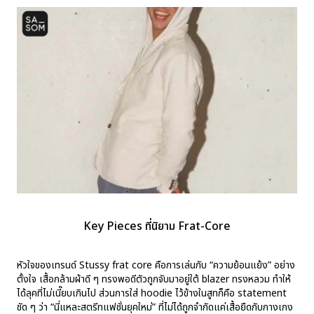
Key Pieces ที่นิยาม Frat-Core
หัวใจของเทรนด์ Stussy frat core คือการเล่นกับ “ความย้อนแย้ง” อย่าง
ตั้งใจ เสื้อกล้ามผ้าดี ๆ ทรงพอดีตัวถูกจับมาอยู่ใต้ blazer ทรงหลวม ทำให้
ได้ลุคที่ไม่เนี๊ยบเกินไป ส่วนการใส่ hoodie ไว้ข้างในสูทก็คือ statement
ชัด ๆ ว่า “นี่แหละสตรีทแฟชั่นยุคใหม่” ที่ไม่ได้ถูกจำกัดแค่เสื้อยืดกับกางเกง