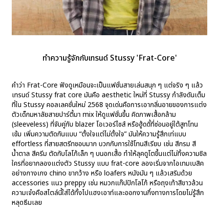
ทำความรู้จักกับเทรนด์ Stussy 'Frat-Core'
คำว่า Frat-Core ฟังดูเหมือนจะเป็นแฟชั่นสายเล่นสนุก ๆ แต่จริง ๆ แล้ว
เทรนด์ Stussy frat core มันคือ aesthetic ใหม่ที่ Stussy กำลังดันเต็ม
ที่ใน Stussy คอลเลคชั่นใหม่ 2568 จุดเด่นคือการเอากลิ่นอายของการแต่ง
ตัวเด็กมหาลัยสายปาร์ตี้มา mix ให้ดูแฟชั่นขึ้น คิดภาพเสื้อกล้าม
(sleeveless) ที่จับคู่กับ blazer โอเวอร์ไซส์ หรือฮู้ดดี้ที่ซ่อนอยู่ใต้สูทโทน
เข้ม เพิ่มความตัดกันแบบ “ตั้งใจแต่ไม่ตั้งใจ” มันให้ความรู้สึกเท่แบบ
effortless ที่สายสตรีทชอบมาก บวกกับการใช้โทนสีเรียบ เช่น สีกรม สี
น้ำตาล สีครีม ตัดกับโลโก้เล็ก ๆ บนอกเสื้อ ทำให้ลุคดูโตขึ้นแต่ไม่ทิ้งความชิล
ใครที่อยากลองแต่งตัว Stussy แบบ frat-core ลองเริ่มจากไอเทมเบสิค
อย่างกางเกง chino ขากว้าง หรือ loafers หนังมัน ๆ แล้วเสริมด้วย
accessories แนว preppy เช่น หมวกแก๊ปปักโลโก้ หรือถุงเท้าสีขาวล้วน
ความเจ๋งคือสไตล์นี้ใส่ได้ทั้งไปแฮงเอาท์และออกงานกึ่งทางการโดยไม่รู้สึก
หลุดธีมเลย