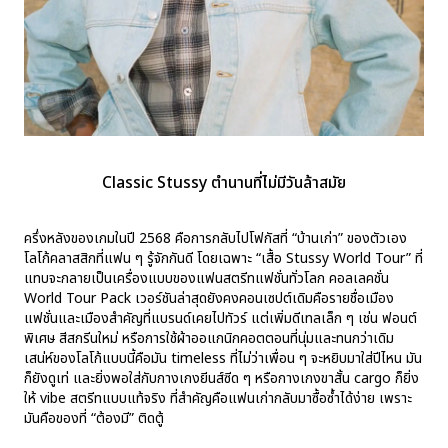
Classic Stussy ตำนานที่ไม่มีวันล้าสมัย
ครึ่งหลังของเกมในปี 2568 คือการกลับไปโฟกัสที่ “บ้านเก่า” ของตัวเอง
โลโก้คลาสสิกที่แฟน ๆ รู้จักกันดี โดยเฉพาะ “เสื้อ Stussy World Tour” ที่
แทบจะกลายเป็นเครื่องแบบของแฟนสตรีทแฟชั่นทั่วโลก คอลเลคชั่น
World Tour Pack เวอร์ชันล่าสุดยังคงคอนเซปต์เดิมคือรายชื่อเมือง
แฟชั่นและเมืองสำคัญที่แบรนด์เคยไปทัวร์ แต่เพิ่มดีเทลเล็ก ๆ เช่น ฟอนต์
พิเศษ สีสกรีนใหม่ หรือการใช้ผ้าออแกนิกคอตตอนที่นุ่มและทนกว่าเดิม
เสน่ห์ของโลโก้แบบนี้คือมัน timeless ที่ไม่ว่าเพื่อน ๆ จะหยิบมาใส่ปีไหน มัน
ก็ยังดูเท่ และยิ่งพอใส่กับกางเกงยีนส์ซีด ๆ หรือกางเกงขาสั้น cargo ก็ยิ่ง
ให้ vibe สตรีทแบบแท้จริง ที่สำคัญคือแฟนเก่ากลับมาซื้อซ้ำได้ง่าย เพราะ
มันคือของที่ “ต้องมี” ติดตู้