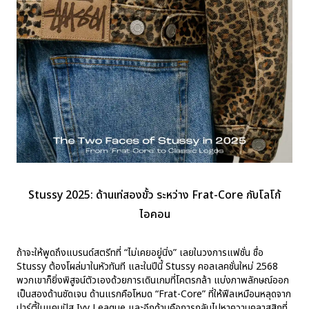
Stussy 2025: ด้านเท่สองขั้ว ระหว่าง Frat-Core กับโลโก้
ไอคอน
ถ้าจะให้พูดถึงแบรนด์สตรีทที่ “ไม่เคยอยู่นิ่ง” เลยในวงการแฟชั่น ชื่อ
Stussy ต้องโผล่มาในหัวทันที และในปีนี้ Stussy คอลเลคชั่นใหม่ 2568
พวกเขาก็ยิ่งพิสูจน์ตัวเองด้วยการเดินเกมที่โคตรกล้า แบ่งภาพลักษณ์ออก
เป็นสองด้านชัดเจน ด้านแรกคือโหมด “Frat-Core” ที่ให้ฟีลเหมือนหลุดจาก
ปาร์ตี้ในแคมปัส Ivy League และอีกด้านคือการกลับไปหาความคลาสสิกที่